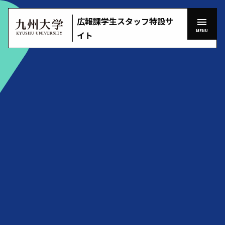
Skip
to
menu
広報課学生スタッフ特設サ
広報課学生スタッフとは
keyboard_arrow_right
HOME
keyboard_arrow_right
content
九
MENU
イト
活動紹介
keyboard_arrow_right
州
大
九大広報増刊号
keyboard_arrow_right
add
remove
学
ToggleChildMenu
（KYUSHU
キャンパスライフ
keyboard_arrow_right
UNIVERSITY）