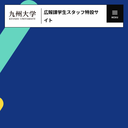
Skip
to
menu
広報課学生スタッフ特設サ
広報課学生スタッフとは
keyboard_arrow_right
HOME
keyboard_arrow_right
content
九
MENU
イト
活動紹介
keyboard_arrow_right
州
大
九大広報増刊号
keyboard_arrow_right
add
remove
学
ToggleChildMenu
（KYUSHU
キャンパスライフ
keyboard_arrow_right
UNIVERSITY）