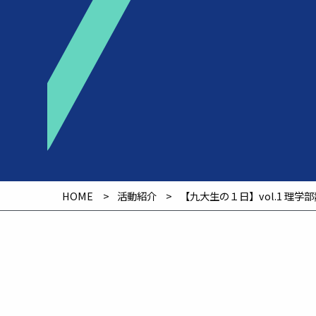
HOME
活動紹介
【九大生の１日】vol.1 理学