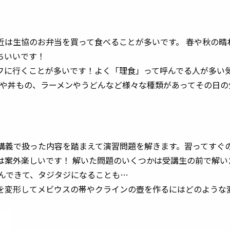
近は生協のお弁当を買って食べることが多いです。 春や秋の晴
ちいいです！
フに行くことが多いです！よく「理食」って呼んでる人が多い気
ーや丼もの、ラーメンやうどんなど様々な種類があってその日
、講義で扱った内容を踏まえて演習問題を解きます。習ってすぐ
は案外楽しいです！ 解いた問題のいくつかは受講生の前で解い
飛んできて、タジタジになることも…
を変形してメビウスの帯やクラインの壺を作るにはどのような