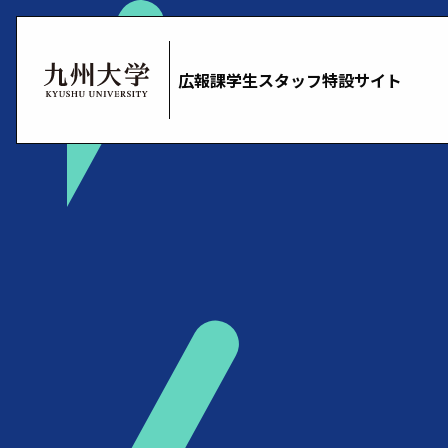
Skip
to
content
広報課学生スタッフ特設サイト
九
州
大
学
（KYUSHU
UNIVERSITY）