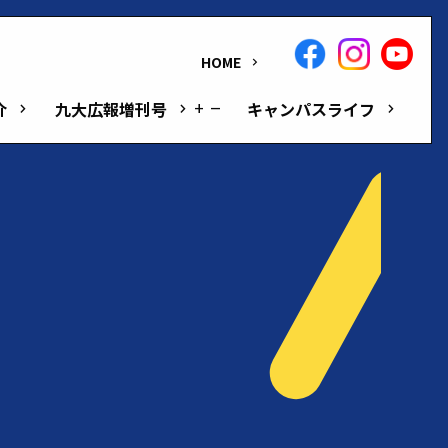
HOME
keyboard_arrow_right
介
九大広報増刊号
キャンパスライフ
keyboard_arrow_right
keyboard_arrow_right
add
remove
keyboard_arrow_right